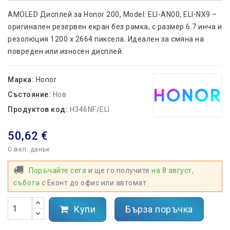
AMOLED Дисплей за Honor 200, Model: ELI-AN00, ELI-NX9 –
оригинален резервен екран без рамка, с размер 6.7 инча и
резолюция 1200 x 2664 пиксела. Идеален за смяна на
повреден или износен дисплей.
Марка:
Honor
Състояние:
Нов
Продуктов код:
H346NF/ELI
50,62 €
С вкл. данък
Поръчайте сега
и ще го получите
на 8 август,
събота
с Еконт до офис или автомат.
Купи
Бърза поръчка