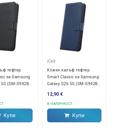
iCell
ъф тефтер
Кожен калъф тефтер
ssic за Samsung
Smart Classic за Samsung
 5G (SM-S942B),
Galaxy S26 5G (SM-S942B),
Тъмносин
12,90 €
СТ
В НАЛИЧНОСТ
Купи
Купи