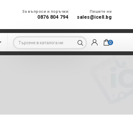
За въпроси и поръчки
Пишете ни
0876 804 794
sales@icell.bg

0