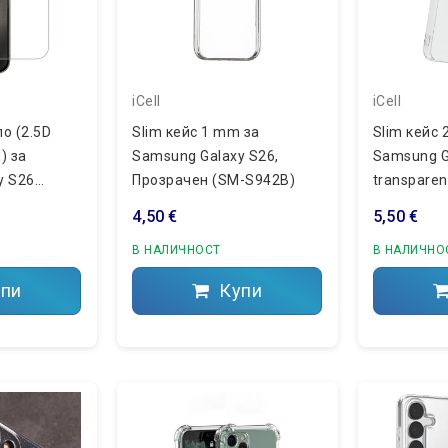
iCell
iCell
о (2.5D
Slim кейс 1 mm за
Slim кейс 
) за
Samsung Galaxy S26,
Samsung G
y S26
Прозрачен (SM-S942B)
transpare
4,50 €
5,50 €
В НАЛИЧНОСТ
В НАЛИЧНО
пи
Купи