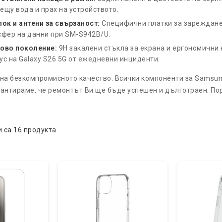
ещу вода и прах на устройството.
лок и антени за свързаност:
Специфични платки за зареждане 
сфер на данни при SM-S942B/U.
ново поколение:
9H закалени стъкла за екрана и ергономични
ус на Galaxy S26 5G от ежедневни инциденти.
м на безкомпромисното качество. Всички компоненти за Samsun
арантираме, че ремонтът Ви ще бъде успешен и дълготраен. По
 са 16 продукта.