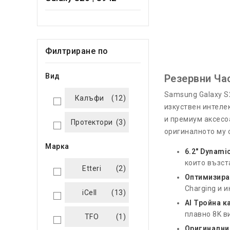
Филтриране по
Вид
Резервни Ча
Samsung Galaxy S
Калъфи
(12)
изкуствен интеле
и премиум аксесо
Протектори
(3)
оригиналното му 
Марка
6.2" Dynami
които възст
Etteri
(2)
Оптимизира
Charging и 
iCell
(13)
AI Тройна к
плавно 8K в
TFO
(1)
Оригинални