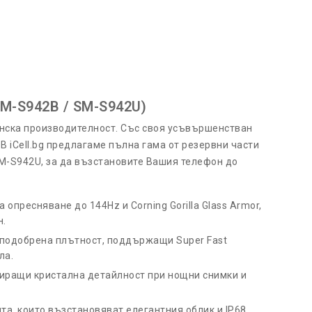
SM-S942B / SM-S942U)
анска производителност. Със своя усъвършенстван
В iCell.bg предлагаме пълна гама от резервни части
M-S942U, за да възстановите Вашия телефон до
опресняване до 144Hz и Corning Gorilla Glass Armor,
н.
 подобрена плътност, поддържащи Super Fast
ла.
иращи кристална детайлност при нощни снимки и
та, които възстановяват елегантния облик и IP68