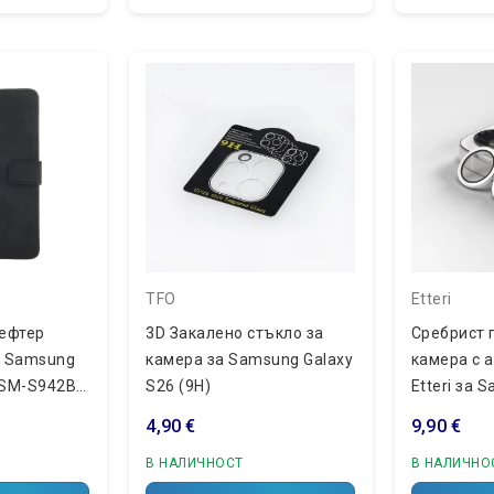
TFO
Etteri
ефтер
3D Закалено стъкло за
Сребрист 
а Samsung
камера за Samsung Galaxy
камера с 
(SM-S942B),
S26 (9H)
Etteri за 
S26
4,90 €
9,90 €
В НАЛИЧНОСТ
В НАЛИЧНО