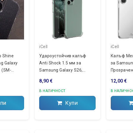
iCell
iCell
 Shine
Удароустойчив калъф
Калъф Merc
g Galaxy
Anti Shock 1.5 мм за
за Samsun
 (SM-
Samsung Galaxy S26,
Прозрачен
Прозрачен (SM-S942B)
8,90 €
12,00 €
В НАЛИЧНОСТ
В НАЛИЧНО
пи
Купи