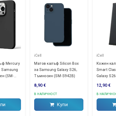
iCell
iCell
ъф Mercury
Матов калъф Silicon Box
Кожен кал
за Samsung
за Samsung Galaxy S26,
Smart Cla
рен (SM-
Тъмносин (SM-S942B)
Galaxy S26
Черен
8,90 €
12,90 €
В НАЛИЧНОСТ
В НАЛИЧНО
пи
Купи