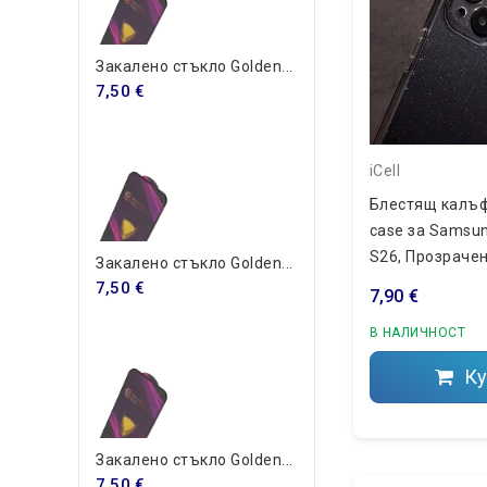
Закалено стъкло Golden...
7,50 €
iCell
Блестящ калъф
case за Samsun
S26, Прозрачен
Закалено стъкло Golden...
S942B)
7,50 €
7,90 €
В НАЛИЧНОСТ
Ку
Закалено стъкло Golden...
7,50 €