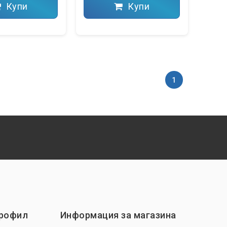
Купи
Купи
1
профил
Информация за магазина