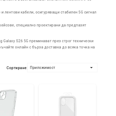
и лентови кабели, осигуряващи стабилен 5G сигнал
 кейсове, специално проектирани да предпазят
g Galaxy S26 5G преминават през строг технически
ръчайте онлайн с бърза доставка до всяка точка на

Приложимост
Сортиране: