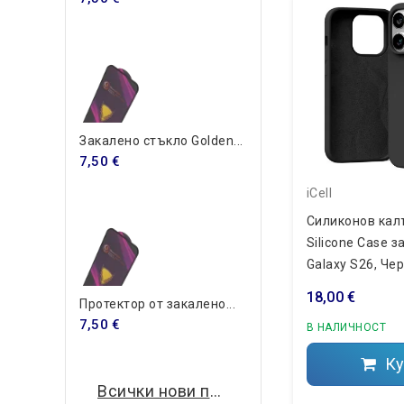
Закалено стъкло Golden...
7,50 €
iCell
Силиконов кал
Silicone Case 
Galaxy S26, Че
S942B)
18,00 €
Протектор от закалено...
7,50 €
В НАЛИЧНОСТ
Ку
Всички нови продукти