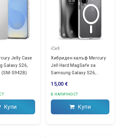
iCell
ury Jelly Case
Хибриден калъф Mercury
g Galaxy S26,
Jell Hard MagSafe за
 (SM-S942B)
Samsung Galaxy S26,
Прозрачен (SM-S942B)
15,00 €
СТ
В НАЛИЧНОСТ
Купи
Купи