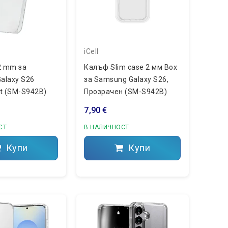
iCell
2 mm за
Калъф Slim case 2 мм Box
alaxy S26
за Samsung Galaxy S26,
nt (SM-S942B)
Прозрачен (SM-S942B)
7,90 €
СТ
В НАЛИЧНОСТ
Купи
Купи