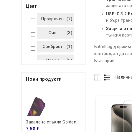
защитата ср
Цвят
USB-C 3.2 Б
Прозрачен
(7)
и бърз тран
Защита от 
Син
(3)
тънкия корп
Сребрист
(1)
В iCell.bg държи
контрол, за да г
Черен
(3)
България!
Налични
Нови продукти
Закалено стъкло Golden...
7,50 €