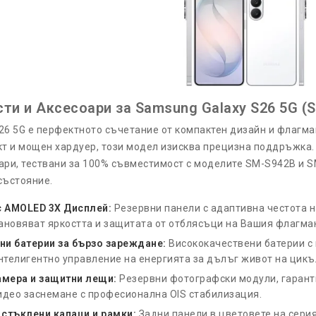
сти и Аксесоари за Samsung Galaxy S26 5G (
26 5G е перфектното съчетание от компактен дизайн и флагм
кт и мощен хардуер, този модел изисква прецизна поддръжка. 
ари, тествани за 100% съвместимост с моделите SM-S942B и S
състояние.
c AMOLED 3X Дисплей:
Резервни панели с адаптивна честота на 
ановяват яркостта и защитата от отблясъци на Вашия флагма
ни батерии за бързо зареждане:
Висококачествени батерии с
интелигентно управление на енергията за дълъг живот на цикъ
амера и защитни лещи:
Резервни фотографски модули, гарант
идео заснемане с професионална OIS стабилизация.
 стъклени капаци и рамки:
Задни панели в цветовете на серия