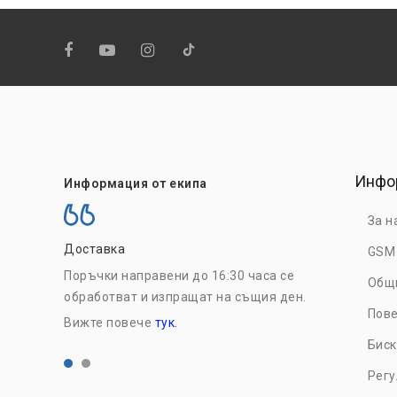
Инфо
Информация от екипа
За н
Доставка
На едро
GSM
Поръчки направени до 16:30 часа се
Регистрирайт
Общ
обработват и изпращат на същия ден.
възползвайте
Пове
Вижте повече
тук.
цени. Вижте 
Биск
Рег