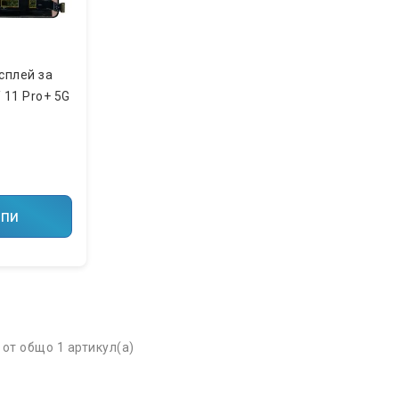
сплей за
 11 Pro+ 5G
пи
 от общо 1 артикул(а)