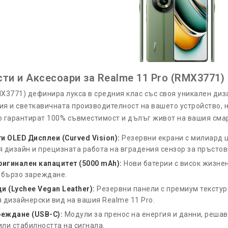
сти и Аксесоари за Realme 11 Pro (RMX3771)
MX3771) дефинира лукса в средния клас със своя уникален диз
ия и светкавичната производителност на вашето устройство, 
о гарантират 100% съвместимост и дълъг живот на вашия сма
и OLED Дисплеи (Curved Vision):
Резервни екрани с милиард ц
 дизайн и прецизната работа на вградения сензор за пръстов
ригинален капацитет (5000 mAh):
Нови батерии с висок жизне
бързо зареждане.
и (Lychee Vegan Leather):
Резервни панели с премиум текстур
 дизайнерски вид на вашия Realme 11 Pro.
реждане (USB-C):
Модули за пренос на енергия и данни, реша
ли стабилността на сигнала.