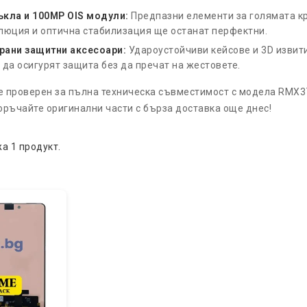
ъкла и 100MP OIS модули:
Предпазни елементи за голямата кр
люция и оптична стабилизация ще останат перфектни.
рани защитни аксесоари:
Удароустойчиви кейсове и 3D извити
 да осигурят защита без да пречат на жестовете.
е проверен за пълна техническа съвместимост с модела RMX37
поръчайте оригинални части с бърза доставка още днес!
а 1 продукт.