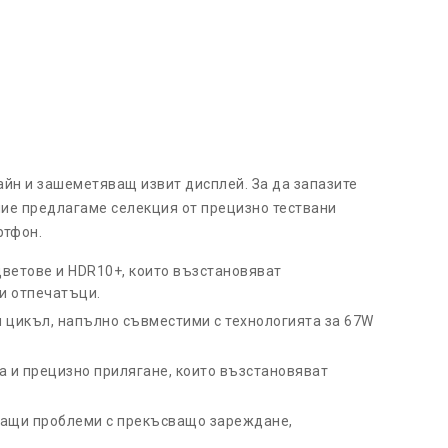
айн и зашеметяващ извит дисплей. За да запазите
ние предлагаме селекция от прецизно тествани
ртфон.
ветове и HDR10+, които възстановяват
и отпечатъци.
н цикъл, напълно съвместими с технологията за 67W
а и прецизно прилягане, които възстановяват
ващи проблеми с прекъсващо зареждане,