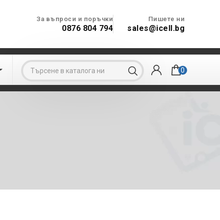
За въпроси и поръчки
Пишете ни
0876 804 794
sales@icell.bg

0