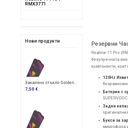
RMX3771
Нови продукти
Резервни Ча
Realme 11 Pro (R
безупречната виз
компоненти, коит
120Hz Извит
Закалено стъкло Golden...
безрамковия
7,50 €
Батерии с о
SUPERVOOC 
Задни капац
оригиналния
Букси за за
микрофона и