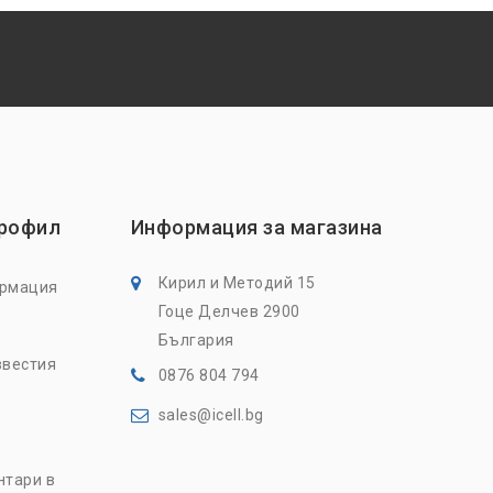
профил
Информация за магазина
Кирил и Методий 15
ормация
Гоце Делчев 2900
България
звестия
0876 804 794
sales@icell.bg
нтари в