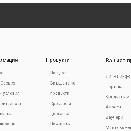
рмация
Продукти
Вашият 
ас
На едро
Лична инф
 Сервиз
Връщане на
Поръчки
е търговски акаунт и се
и условия
продукти
Кредитни и
 от специални оферти и
рителност
Срокове и
повече
тук.
Адреси
витки
доставка
Ваучери
улиращи
Намалени
Моите коме