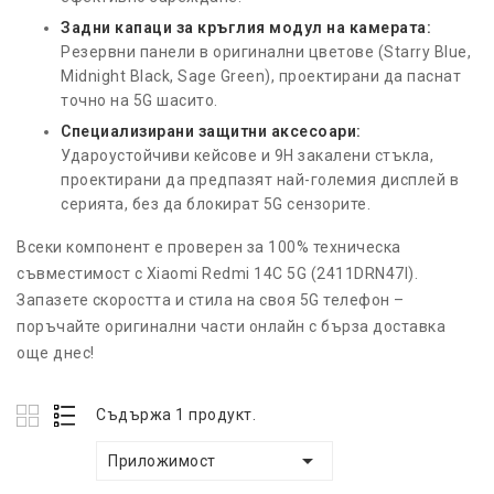
Задни капаци за кръглия модул на камерата:
Резервни панели в оригинални цветове (Starry Blue,
Midnight Black, Sage Green), проектирани да паснат
точно на 5G шасито.
Специализирани защитни аксесоари:
Удароустойчиви кейсове и 9H закалени стъкла,
проектирани да предпазят най-големия дисплей в
серията, без да блокират 5G сензорите.
Всеки компонент е проверен за 100% техническа
съвместимост с Xiaomi Redmi 14C 5G (2411DRN47I).
Запазете скоростта и стила на своя 5G телефон –
поръчайте оригинални части онлайн с бърза доставка
още днес!
Съдържа 1 продукт.

Приложимост