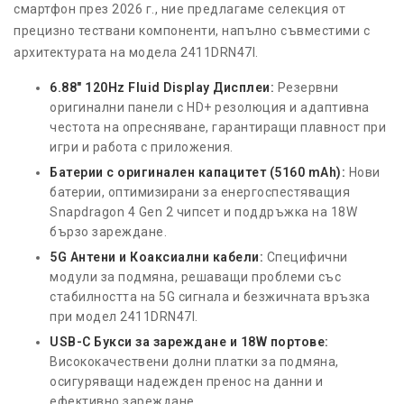
смартфон през 2026 г., ние предлагаме селекция от
прецизно тествани компоненти, напълно съвместими с
архитектурата на модела 2411DRN47I.
6.88" 120Hz Fluid Display Дисплеи:
Резервни
оригинални панели с HD+ резолюция и адаптивна
честота на опресняване, гарантиращи плавност при
игри и работа с приложения.
Батерии с оригинален капацитет (5160 mAh):
Нови
батерии, оптимизирани за енергоспестяващия
Snapdragon 4 Gen 2 чипсет и поддръжка на 18W
бързо зареждане.
5G Антени и Коаксиални кабели:
Специфични
модули за подмяна, решаващи проблеми със
стабилността на 5G сигнала и безжичната връзка
при модел 2411DRN47I.
USB-C Букси за зареждане и 18W портове:
Висококачествени долни платки за подмяна,
осигуряващи надежден пренос на данни и
ефективно зареждане.