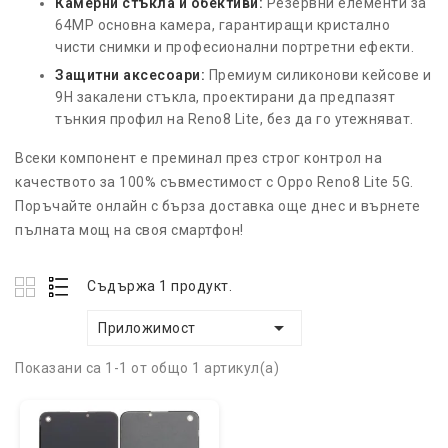
Камерни стъкла и обективи:
Резервни елементи за
64MP основна камера, гарантиращи кристално
чисти снимки и професионални портретни ефекти.
Защитни аксесоари:
Премиум силиконови кейсове и
9H закалени стъкла, проектирани да предпазят
тънкия профил на Reno8 Lite, без да го утежняват.
Всеки компонент е преминал през строг контрол на
качеството за 100% съвместимост с Oppo Reno8 Lite 5G.
Поръчайте онлайн с бърза доставка още днес и върнете
пълната мощ на своя смартфон!
Съдържа 1 продукт.

Приложимост
Показани са 1-1 от общо 1 артикул(а)