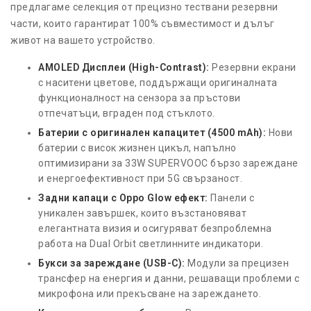
предлагаме селекция от прецизно тествани резервни
части, които гарантират 100% съвместимост и дълъг
живот на вашето устройство.
AMOLED Дисплеи (High-Contrast):
Резервни екрани
с наситени цветове, поддържащи оригиналната
функционалност на сензора за пръстови
отпечатъци, вграден под стъклото.
Батерии с оригинален капацитет (4500 mAh):
Нови
батерии с висок жизнен цикъл, напълно
оптимизирани за 33W SUPERVOOC бързо зареждане
и енергоефективност при 5G свързаност.
Задни капаци с Oppo Glow ефект:
Панели с
уникален завършек, които възстановяват
елегантната визия и осигуряват безпроблемна
работа на Dual Orbit светлинните индикатори.
Букси за зареждане (USB-C):
Модули за прецизен
трансфер на енергия и данни, решаващи проблеми с
микрофона или прекъсване на зареждането.