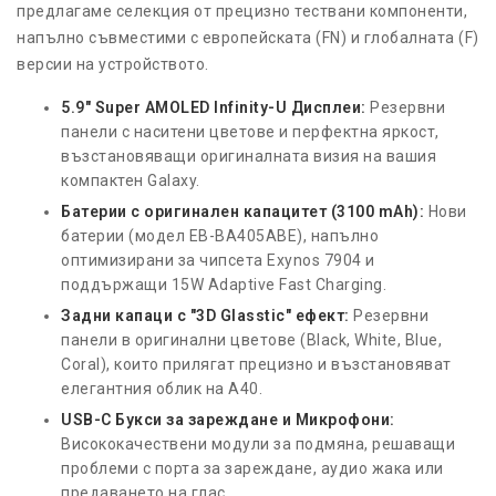
предлагаме селекция от прецизно тествани компоненти,
напълно съвместими с европейската (FN) и глобалната (F)
версии на устройството.
5.9" Super AMOLED Infinity-U Дисплеи:
Резервни
панели с наситени цветове и перфектна яркост,
възстановяващи оригиналната визия на вашия
компактен Galaxy.
Батерии с оригинален капацитет (3100 mAh):
Нови
батерии (модел EB-BA405ABE), напълно
оптимизирани за чипсета Exynos 7904 и
поддържащи 15W Adaptive Fast Charging.
Задни капаци с "3D Glasstic" ефект:
Резервни
панели в оригинални цветове (Black, White, Blue,
Coral), които прилягат прецизно и възстановяват
елегантния облик на A40.
USB-C Букси за зареждане и Микрофони:
Висококачествени модули за подмяна, решаващи
проблеми с порта за зареждане, аудио жака или
предаването на глас.