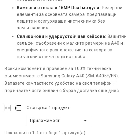
Камерни стъкла и 16MP Dual модули:
Резервни
елементи за основната камера, предпазващи
лещите и осигуряващи чисти снимки без
замъглявания.
Силиконови и удароустойчиви кейсове:
Защитни
калъфи, съобразени с малките размери на A40 и
специфичното разположение на сензора за
пръстови отпечатъци на гърба.
Всеки компонент е проверен за 100% техническа
съвместимост с Samsung Galaxy A40 (SM-A405F/FN).
Запазете компактното удобство на своя телефон –
поръчайте части онлайн с бърза доставка още днес!
Съдържа 1 продукт.

Приложимост
Показани са 1-1 от общо 1 артикул(а)