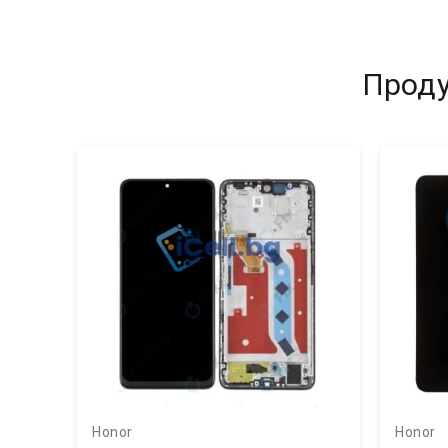
Проду
Honor
Honor