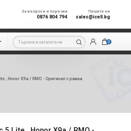
За въпроси и поръчки
Пишете ни
0876 804 794
sales@icell.bg

0
ite , Honor X9a / RMO - Оригинал с рамка
5 Lite , Honor X9a / RMO -