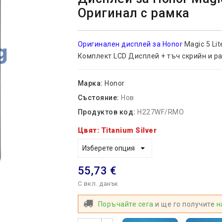
Оригинал с рамка
Оригинален дисплей за Honor
Magic 5 Lit
Комплект LCD Дисплей + тъч скрийн и рам
Марка:
Honor
Състояние:
Нов
Продуктов код:
H227WF/RMO
Цвят: Titanium Silver
55,73 €
С вкл. данък
Поръчайте сега
и ще го получите
н