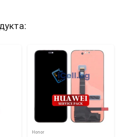
дукта:
Honor
Hono