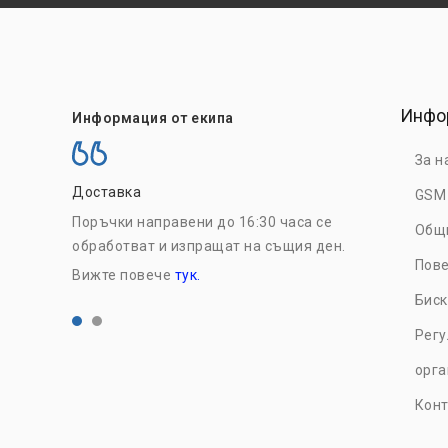
Инфо
Информация от екипа
За н
Доставка
На едро
GSM
Поръчки направени до 16:30 часа се
Регистрирайт
Общ
обработват и изпращат на същия ден.
възползвайте
Пове
Вижте повече
тук.
цени. Вижте 
Биск
Рег
орга
Конт