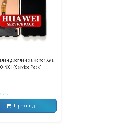
ален дисплей за Honor X9a
O-NX1 (Service Pack)
€
ЧНОСТ
Преглед