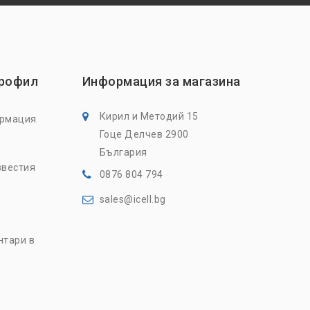
профил
Информация за магазина
Кирил и Методий 15
ормация
Гоце Делчев 2900
България
звестия
0876 804 794
sales@icell.bg
нтари в