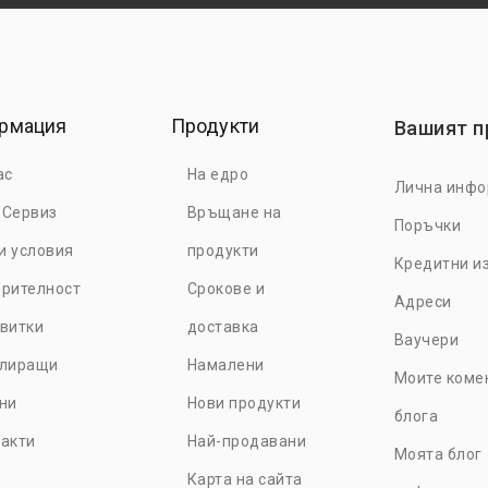
рмация
Продукти
Вашият 
ас
На едро
Лична инф
 Сервиз
Връщане на
Поръчки
е търговски акаунт и се
и условия
продукти
Кредитни и
 от специални оферти и
рителност
Срокове и
повече
тук.
Адреси
витки
доставка
Ваучери
улиращи
Намалени
Моите коме
ни
Нови продукти
блога
акти
Най-продавани
Моята блог
Карта на сайта