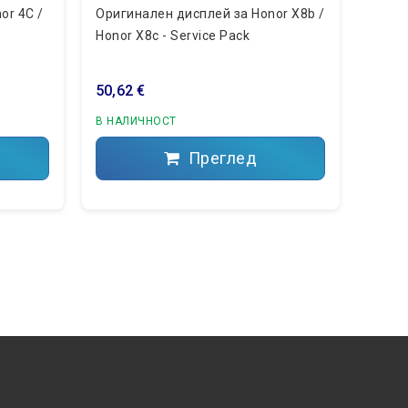
or 4C /
Оригинален дисплей за Honor X8b /
Ориги
Honor X8c - Service Pack
Honor
50,62 €
49,00
В НАЛИЧНОСТ
В НА
Преглед