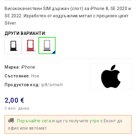
Висококачествен SIM държач (слот) за iPhone 8, SE 2020 и
SE 2022. Изработен от издръжлив метал с прецизен цвят
Silver.
ДРУГИ ВАРИАНТИ:
Марка:
iPhone
Състояние:
Нов
Продуктов код:
ip8/simwh
2,00 €
С вкл. данък
Поръчайте сега
и ще го получите
утре
с Еконт до
офис или автомат.