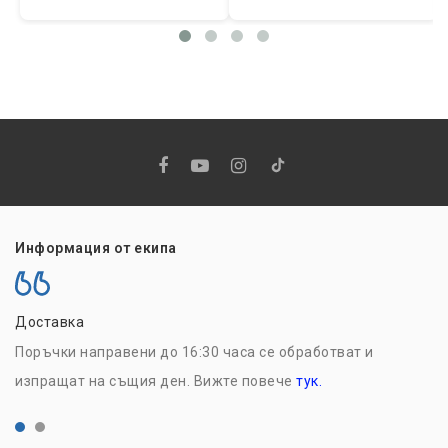
Информация от екипа
Доставка
Н
Поръчки направени до 16:30 часа се обработват и
Р
изпращат на същия ден. Вижте повече
тук.
с