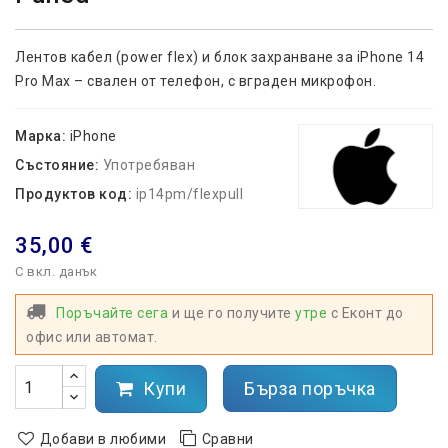
Лентов кабел (power flex) и блок захранване за iPhone 14
Pro Max – свален от телефон, с вграден микрофон.
Марка:
iPhone
Състояние:
Употребяван
Продуктов код:
ip14pm/flexpull
35,00 €
С вкл. данък
Поръчайте сега
и ще го получите
утре
с Еконт до
офис или автомат.
Купи
Бърза поръчка
Добави в любими
Сравни