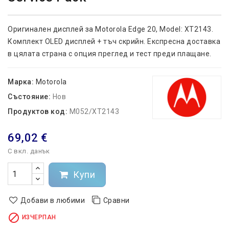
Оригинален дисплей за Motorola Edge
20, Model: XT2143.
Комплект OLED дисплей + тъч скрийн. Експресна доставка
в цялата страна с опция преглед и тест преди плащане.
Марка:
Motorola
Състояние:
Нов
Продуктов код:
M052/XT2143
69,02 €
С вкл. данък
Купи
Добави в любими
Сравни

ИЗЧЕРПАН