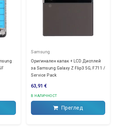
Samsung
Sams
amsung
Оригинален капак + LCD Дисплей
Диспл
5F
за Samsung Galaxy Z Flip3 5G, F711 /
SM-A0
Service Pack
Welde
63,91 €
28,12
В НАЛИЧНОСТ
В НА
Преглед