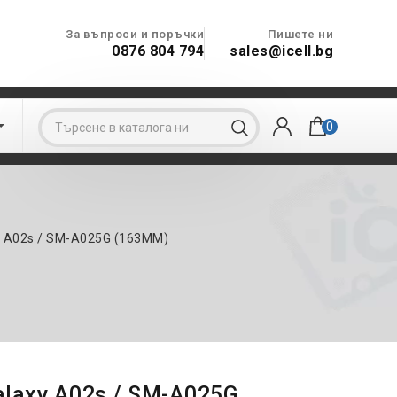
За въпроси и поръчки
Пишете ни
0876 804 794
sales@icell.bg

0
 A02s / SM-A025G (163MM)
laxy A02s / SM-A025G