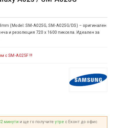
63mm (Model: SM-A025G, SM-A025G/DS) – оригинален
инча и резолюция 720 x 1600 пиксела. Идеален за
.
м с SM-A025F !!!
32 минути
и ще го получите
утре
с Еконт до офис