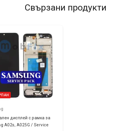
Свързани продукти
РПАН
ng
ален дисплей с рамка за
 A02s, A025G / Service