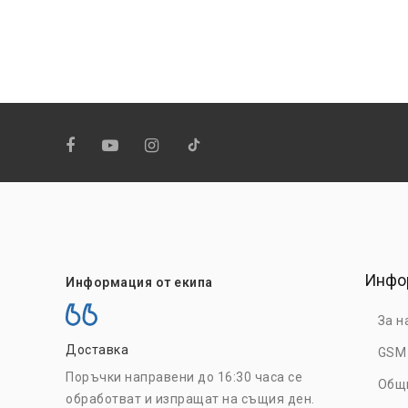
Инфо
Информация от екипа
За н
Доставка
На едро
GSM
Поръчки направени до 16:30 часа се
Регистрирайт
Общ
обработват и изпращат на същия ден.
възползвайте