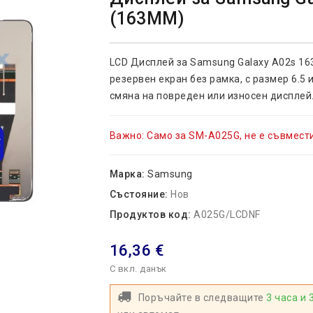
(163MM)
LCD Дисплей за Samsung Galaxy A02s 1
резервен екран без рамка, с размер 6.5 
смяна на повреден или износен дисплей
Важно: Само за SM-A025G, не е съвмести
Марка:
Samsung
Състояние:
Нов
Продуктов код:
A025G/LCDNF
16,36 €
С вкл. данък
Поръчайте в следващите
3 часа и 