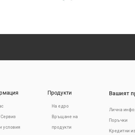
рмация
Продукти
Вашият 
ас
На едро
Лична инф
 Сервиз
Връщане на
Поръчки
е търговски акаунт и се
и условия
продукти
Кредитни и
 от специални оферти и