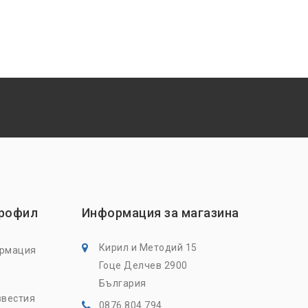
профил
Информация за магазина
Кирил и Методий 15
ормация
Гоце Делчев 2900
България
звестия
0876 804 794