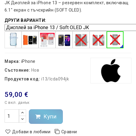
JK Дисплей за iPhone 13 – резервен комплект, включващ
6.1" екран с тъчскрийн (SOFT OLED).
ДРУГИ ВАРИАНТИ:
Марка:
iPhone
Състояние:
Нов
Продуктов код:
i13/lcda094jk
59,00 €
С вкл. данък
Купи
Добави в любими
Сравни