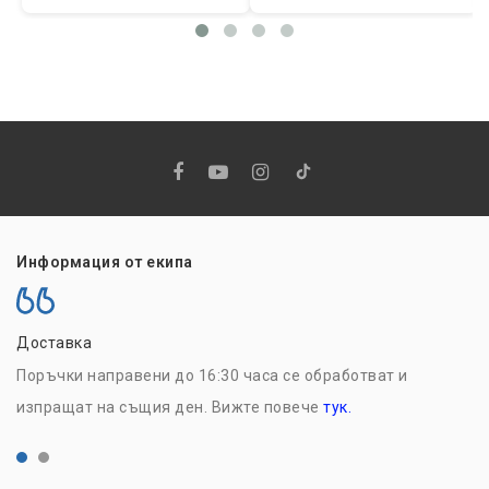
Информация от екипа
Доставка
Н
Поръчки направени до 16:30 часа се обработват и
Р
изпращат на същия ден. Вижте повече
тук.
с