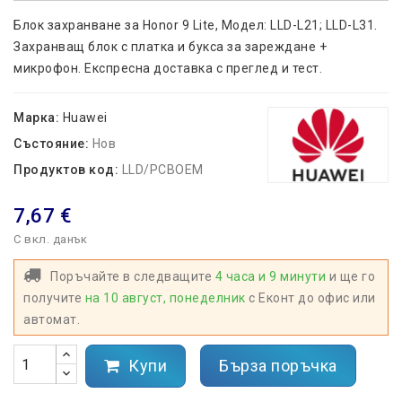
Блок захранване за Honor
9 Lite, Модел: LLD-L21; LLD-L31.
Захранващ блок с платка и букса за зареждане +
микрофон. Експресна доставка с преглед и тест.
Марка:
Huawei
Състояние:
Нов
Продуктов код:
LLD/PCBOEM
7,67 €
С вкл. данък
Поръчайте в следващите
4 часа и 9 минути
и ще го
получите
на 10 август, понеделник
с Еконт до офис или
автомат.
Купи
Бърза поръчка