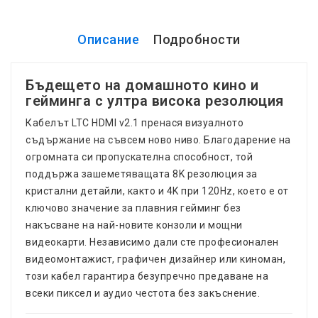
Описание
Подробности
Бъдещето на домашното кино и
гейминга с ултра висока резолюция
Кабелът LTC HDMI v2.1 пренася визуалното
съдържание на съвсем ново ниво. Благодарение на
огромната си пропускателна способност, той
поддържа зашеметяващата 8K резолюция за
кристални детайли, както и 4K при 120Hz, което е от
ключово значение за плавния гейминг без
накъсване на най-новите конзоли и мощни
видеокарти. Независимо дали сте професионален
видеомонтажист, графичен дизайнер или киноман,
този кабел гарантира безупречно предаване на
всеки пиксел и аудио честота без закъснение.