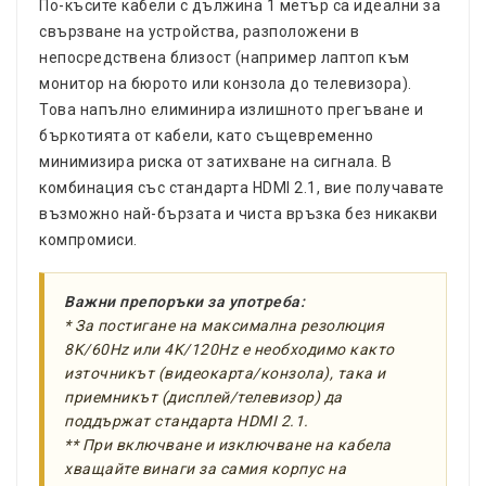
По-късите кабели с дължина 1 метър са идеални за
свързване на устройства, разположени в
непосредствена близост (например лаптоп към
монитор на бюрото или конзола до телевизора).
Това напълно елиминира излишното прегъване и
бъркотията от кабели, като същевременно
минимизира риска от затихване на сигнала. В
комбинация със стандарта HDMI 2.1, вие получавате
възможно най-бързата и чиста връзка без никакви
компромиси.
Важни препоръки за употреба:
* За постигане на максимална резолюция
8K/60Hz или 4K/120Hz е необходимо както
източникът (видеокарта/конзола), така и
приемникът (дисплей/телевизор) да
поддържат стандарта HDMI 2.1.
** При включване и изключване на кабела
хващайте винаги за самия корпус на