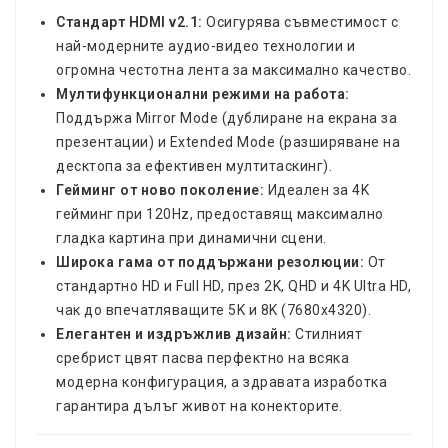
Стандарт HDMI v2.1:
Осигурява съвместимост с
най-модерните аудио-видео технологии и
огромна честотна лента за максимално качество.
Мултифункционални режими на работа:
Поддържа Mirror Mode (дублиране на екрана за
презентации) и Extended Mode (разширяване на
десктопа за ефективен мултитаскинг).
Гейминг от ново поколение:
Идеален за 4K
гейминг при 120Hz, предоставящ максимално
гладка картина при динамични сцени.
Широка гама от поддържани резолюции:
От
стандартно HD и Full HD, през 2K, QHD и 4K Ultra HD,
чак до впечатляващите 5K и 8K (7680x4320).
Елегантен и издръжлив дизайн:
Стилният
сребрист цвят пасва перфектно на всяка
модерна конфигурация, а здравата изработка
гарантира дълъг живот на конекторите.