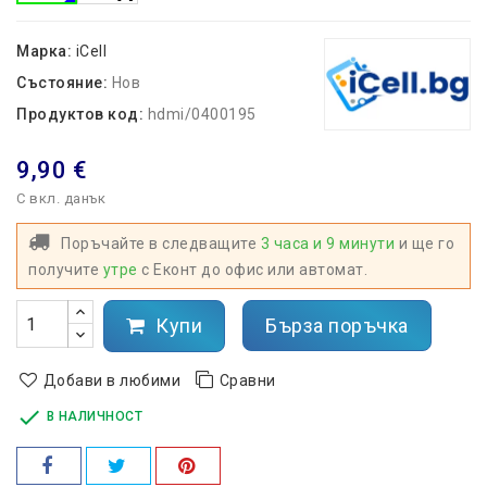
Марка:
iCell
Състояние:
Нов
Продуктов код:
hdmi/0400195
9,90 €
С вкл. данък
Поръчайте в следващите
3 часа и 9 минути
и ще го
получите
утре
с Еконт до офис или автомат.
Купи
Бърза поръчка
Добави в любими
Сравни

В НАЛИЧНОСТ