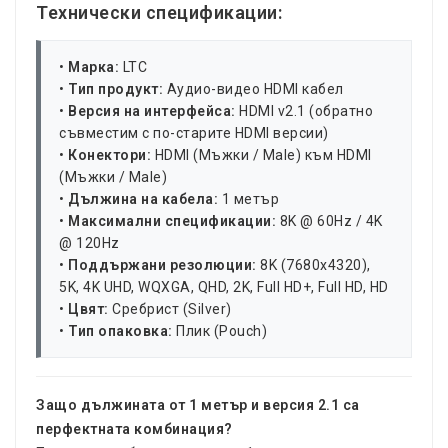
Технически спецификации:
•
Марка:
LTC
•
Тип продукт:
Аудио-видео HDMI кабел
•
Версия на интерфейса:
HDMI v2.1 (обратно
съвместим с по-старите HDMI версии)
•
Конектори:
HDMI (Мъжки / Male) към HDMI
(Мъжки / Male)
•
Дължина на кабела:
1 метър
•
Максимални спецификации:
8K @ 60Hz / 4K
@ 120Hz
•
Поддържани резолюции:
8K (7680x4320),
5K, 4K UHD, WQXGA, QHD, 2K, Full HD+, Full HD, HD
•
Цвят:
Сребрист (Silver)
•
Тип опаковка:
Плик (Pouch)
Защо дължината от 1 метър и версия 2.1 са
перфектната комбинация?