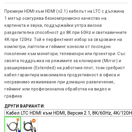
Премиум HDMI към HDMI (v2.1) кабелът на LTC с дължина
1 метър осигурява безкомпромисно качество на
картината и звука, поддържайки ултра висока
разделителна способност до 8K при 60Hz и светкавичните
4K при 120Hz. Той е перфектният избор за свързване на
компютри, лаптопи и гейминг конзоли от последно
поколение към монитори, телевизори или проектори. Със
своята поддръжка на режимите за клониране (Mirror) и
разширяване (Extended) на работния плот, този сребрист
кабел гарантира максимална продуктивност в офиса и
несравнимо изживяване при домашно развлечение,
гейминг или професионална обработка на видео и
графика.
ДРУГИ ВАРИАНТИ: