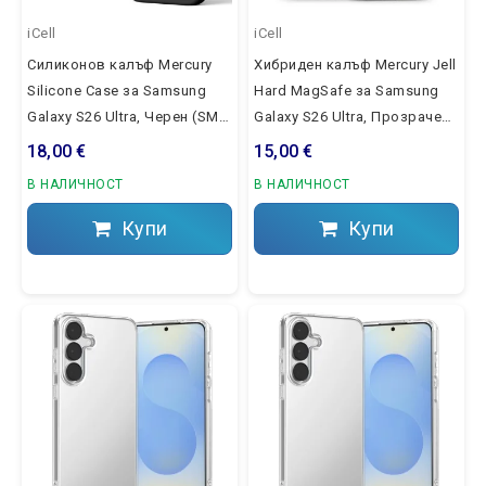
iCell
iCell
Силиконов калъф Mercury
Хибриден калъф Mercury Jell
Silicone Case за Samsung
Hard MagSafe за Samsung
Galaxy S26 Ultra, Черен (SM-
Galaxy S26 Ultra, Прозрачен
S948B)
(SM-S948B)
18,00 €
15,00 €
В НАЛИЧНОСТ
В НАЛИЧНОСТ
Купи
Купи