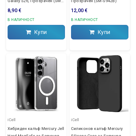
Galaxy S26, Прозрачен (SM-
Прозрачен (SM-S942B)
S942B)
8,90 €
12,00 €
В НАЛИЧНОСТ
В НАЛИЧНОСТ
Купи
Купи
iCell
iCell
Хибриден калъф Mercury Jell
Силиконов калъф Mercury
Hard MagSafe за Samsung
Silicone Case за Samsung