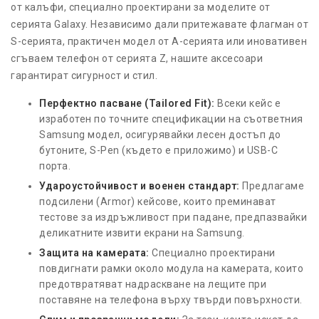
от калъфи, специално проектирани за моделите от
серията Galaxy. Независимо дали притежавате флагман от
S-серията, практичен модел от A-серията или иновативен
сгъваем телефон от серията Z, нашите аксесоари
гарантират сигурност и стил.
Перфектно пасване (Tailored Fit):
Всеки кейс е
изработен по точните спецификации на съответния
Samsung модел, осигурявайки лесен достъп до
бутоните, S-Pen (където е приложимо) и USB-C
порта.
Удароустойчивост и военен стандарт:
Предлагаме
подсилени (Armor) кейсове, които преминават
тестове за издръжливост при падане, предпазвайки
деликатните извити екрани на Samsung.
Защита на камерата:
Специално проектирани
повдигнати рамки около модула на камерата, които
предотвратяват надраскване на лещите при
поставяне на телефона върху твърди повърхности.