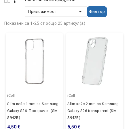

Филтър
Приложимост
Показани са 1-25 от общо 25 артикул(а)
iCell
iCell
Slim кейс 1 mm за Samsung
Slim кейс 2 mm за Samsung
Galaxy S26, Прозрачен (SM-
Galaxy S26 transparent (SM-
S942B)
S942B)
4,50 €
5,50 €