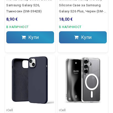
Samsung Galaxy S26,
Silicone Case за Samsung
Тъмносин (SM-S942B)
Galaxy S26 Plus, Черен (SM-
S947B)
8,90 €
18,00 €
В НАЛИЧНОСТ
В НАЛИЧНОСТ
Купи
Купи
iCell
iCell