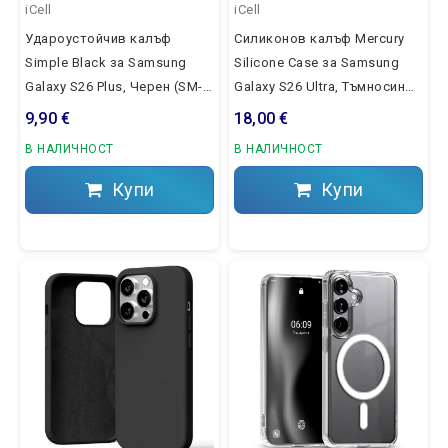
iCell
iCell
Удароустойчив калъф
Силиконов калъф Mercury
Simple Black за Samsung
Silicone Case за Samsung
Galaxy S26 Plus, Черен (SM-
Galaxy S26 Ultra, Тъмносин
S947B)
(SM-S948B)
9,90 €
18,00 €
В НАЛИЧНОСТ
В НАЛИЧНОСТ
Купи
Купи