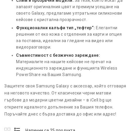
Слим и прозрачни модели:
За тези, които искат да
запазят оригиналния цвят и премиум усещане на
своето Galaxy, предлагаме ултратънки силиконови
кейсове с кристална прозрачност.
Функционални калъфи тип „тефтер“:
Елегантни
решения от еко кожа с отделения за карти и опция
за поставка, идеални за гледане на видео или
видеоразговори.
Съвместимост с безжично зареждане:
Материалите на нашите кейсове не пречат на
индукционното зареждане и функцията Wireless
PowerShare на Вашия Samsung.
Защитете своя Samsung Galaxy с аксесоар, който отговаря
на неговото качество. От класически черни матови
гърбове до модерни цветни дизайни – в iCell.bg ще
откриете идеалното допълнение за Вашия телефон.
Поръчайте днес с бърза доставка до офис или адрес!
Налични са 25 продукта.