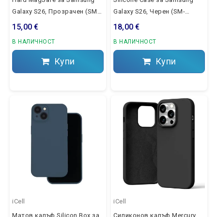
Galaxy S26, Прозрачен (SM-
Galaxy S26, Черен (SM-
S942B)
S942B)
15,00 €
18,00 €
В НАЛИЧНОСТ
В НАЛИЧНОСТ
Купи
Купи
iCell
iCell
Матов калъф Silicon Box за
Силиконов калъф Mercury