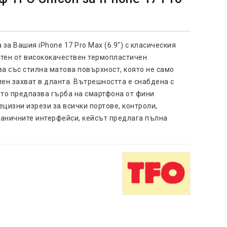
за Вашия iPhone 17 Pro Max (6.9") с класическия
отен от висококачествен термопластичен
ва със стилна матова повърхност, която не само
лен захват в дланта. Вътрешността е снабдена с
то предпазва гърба на смартфона от фини
ецизни изрези за всички портове, контроли,
раничните интерфейси, кейсът предлага пълна