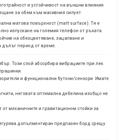
лготрайност и устойчивост на външни влияния.
сещане за обем към масивния силует.
лна матова повърхност (matt surface). Тя е
олно изпускане на големия телефон от ръката
ойчив на обезцветяване, зацапване и
а дълъг период от време.
бър. Този слой абсорбира вибрациите при лек
 прашинки.
ворители и функционални бутони/сензори. Имате
гнити, неговата оптимална дебелина изобщо не
т от механичните и гравитационни стойки за
сигурява допълментиран предпазен борд срещу