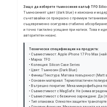
Защо да изберете тъмносиния калъф TFO Silico
Тъмносиният цвят (dark blue) е изискана и моде
съчетавайки се прекрасно с премиум титаниевия
същевременно осигурява стабилно абсорбиране н
и точно тактилно усещане при натиск. Това е ид
авторитетен нюанс.
Технически спецификации на продукта:
• Съвместимост: Apple iPhone 17 Pro Max (най
• Марка: TFO
• Колекция: Silicon Case Series
• Цвят: Тъмносин (Dark Blue)
• Финиш/Текстура: Матова повърхност (Matt s
• Основен материал: Термопластичен полиуре
• Вътрешно покритие: Мека микрофибърна подп
• Съвместимост с MagSafe: Не (няма вграден
• Съвместимост с безжично зареждане: Да (
• Тип опаковка: Олекотен защитен транспорте
• Основни функции: Механична защита на кор