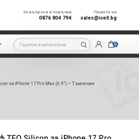
За въпроси и поръчки
Пишете ни
0876 804 794
sales@icell.bg

0
con за iPhone 17 Pro Max (6.9") – Тъмносин
TFO Silicon за iPhone 17 Pro