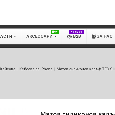
New
На едро
ЧАСТИ
АКСЕСОАРИ
B2B
ЗА НАС
Кейсове
Кейсове за iPhone
Матов силиконов калъф TFO Sili
Матов силиконов калъф 