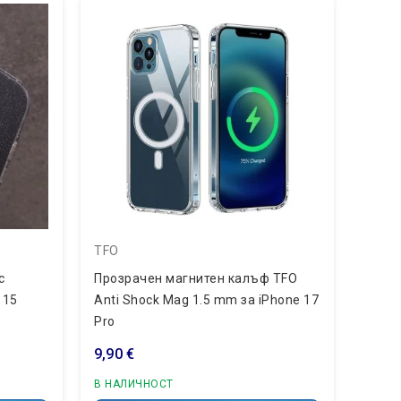
TFO
TFO
с
Прозрачен магнитен калъф TFO
Двус
 15
Anti Shock Mag 1.5 mm за iPhone 17
Fruit
Pro
(6.9"
9,90 €
9,90 
В НАЛИЧНОСТ
В НА