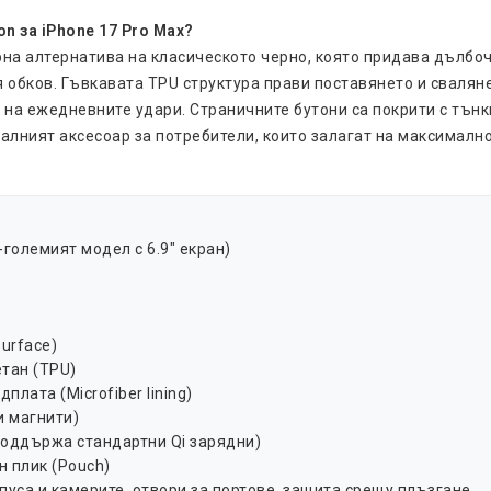
n за iPhone 17 Pro Max?
рна алтернатива на класическото черно, която придава дълбоч
 обков. Гъвкавата TPU структура прави поставянето и свалян
а ежедневните удари. Страничните бутони са покрити с тънк
еалният аксесоар за потребители, които залагат на максимално
-големият модел с 6.9" екран)
urface)
тан (TPU)
лата (Microfiber lining)
и магнити)
поддържа стандартни Qi зарядни)
н плик (Pouch)
пуса и камерите, отвори за портове, защита срещу плъзгане