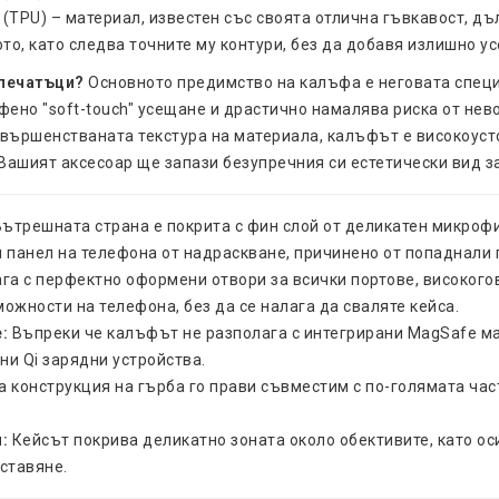
(TPU) – материал, известен със своята отлична гъвкавост, дъ
то, като следва точните му контури, без да добавя излишно у
тпечатъци?
Основното предимство на калъфа е неговата специа
фено "soft-touch" усещане и драстично намалява риска от нев
ъвършенстваната текстура на материала, калъфът е високоуст
 Вашият аксесоар ще запази безупречния си естетически вид з
ътрешната страна е покрита с фин слой от деликатен микрофи
н панел на телефона от надраскване, причинено от попаднали
а с перфектно оформени отвори за всички портове, високого
ожности на телефона, без да се налага да сваляте кейса.
:
Въпреки че калъфът не разполага с интегрирани MagSafe ма
ни Qi зарядни устройства.
 конструкция на гърба го прави съвместим с по-голямата час
:
Кейсът покрива деликатно зоната около обективите, като о
ставяне.