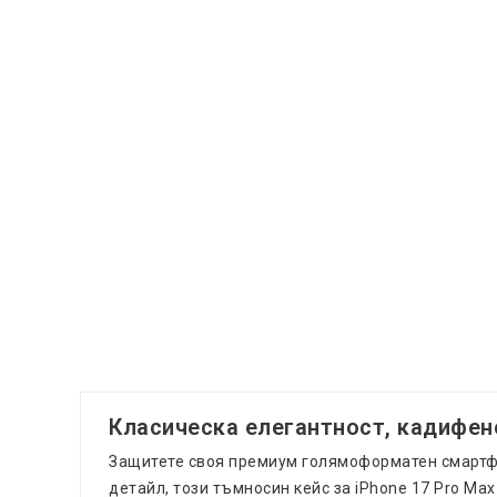
Класическа елегантност, кадифено
Защитете своя премиум голямоформатен смартфон
детайл, този тъмносин кейс за iPhone 17 Pro Ma