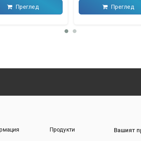
Преглед
Преглед
рмация
Продукти
Вашият 