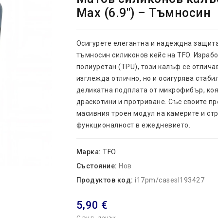
Max (6.9") – Тъмносин
Осигурете елегантна и надеждна защита 
тъмносин силиконов кейс на TFO. Израб
полиуретан (TPU), този калъф се отлича
изглежда отлично, но и осигурява стаби
деликатна подплата от микрофибър, коя
драскотини и протриване. Със своите пр
масивния троен модул на камерите и ст
функционалност в ежедневието.
Марка:
TFO
Състояние:
Нов
Продуктов код:
i17pm/casesl193427
5,90 €
С вкл. данък