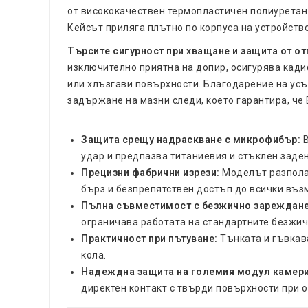
от висококачествен термопластичен полиуретан 
Кейсът приляга плътно по корпуса на устройство
Търсите сигурност при хващане и защита от о
изключително приятна на допир, осигурява кади
или хлъзгави повърхности. Благодарение на ус
задържане на мазни следи, което гарантира, че
Защита срещу надраскване с микрофибър:
В
удар и предпазва титаниевия и стъклен заде
Прецизни фабрични изрези:
Моделът разполаг
бърз и безпрепятствен достъп до всички възм
Пълна съвместимост с безжично зареждане
ограничава работата на стандартните безжич
Практичност при пътуване:
Тънката и гъвкава
кола.
Надеждна защита на големия модул камери
директен контакт с твърди повърхности при о