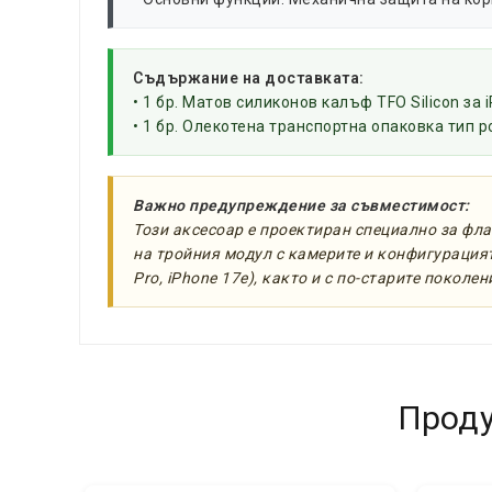
Съдържание на доставката:
• 1 бр. Матов силиконов калъф TFO Silicon за 
• 1 бр. Олекотена транспортна опаковка тип p
Важно предупреждение за съвместимост:
Този аксесоар е проектиран специално за фла
на тройния модул с камерите и конфигурацият
Pro, iPhone 17e), както и с по-старите поколен
Проду