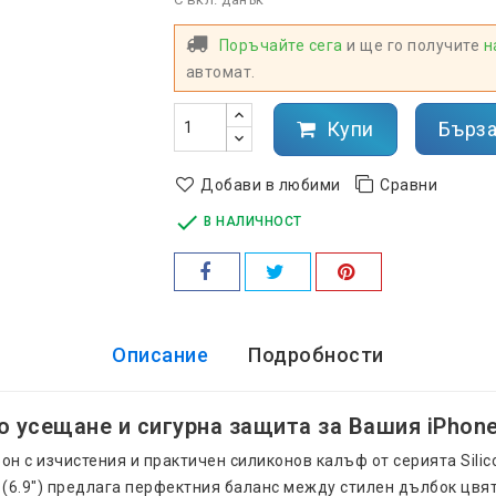
Поръчайте сега
и ще го получите
н
автомат.
Купи
Бърза
Добави в любими
Сравни

В НАЛИЧНОСТ
Описание
Подробности
 усещане и сигурна защита за Вашия iPhone
 с изчистения и практичен силиконов калъф от серията Silico
x (6.9") предлага перфектния баланс между стилен дълбок цвя