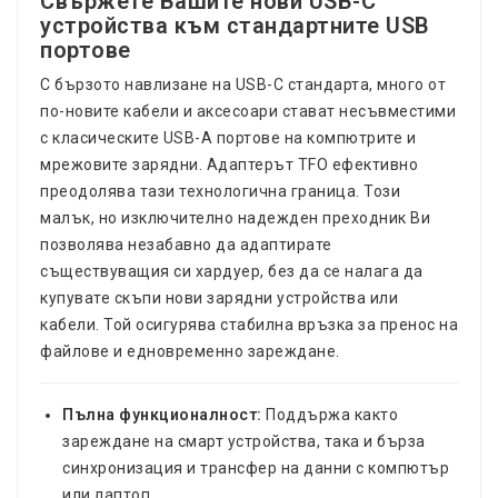
Свържете Вашите нови USB-C
устройства към стандартните USB
портове
С бързото навлизане на USB-C стандарта, много от
по-новите кабели и аксесоари стават несъвместими
с класическите USB-A портове на компютрите и
мрежовите зарядни. Адаптерът TFO ефективно
преодолява тази технологична граница. Този
малък, но изключително надежден преходник Ви
позволява незабавно да адаптирате
съществуващия си хардуер, без да се налага да
купувате скъпи нови зарядни устройства или
кабели. Той осигурява стабилна връзка за пренос на
файлове и едновременно зареждане.
Пълна функционалност:
Поддържа както
зареждане на смарт устройства, така и бърза
синхронизация и трансфер на данни с компютър
или лаптоп.