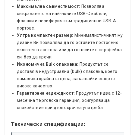
Максимална съвместимост:
Позволява
свързването на най-новите USB-C кабели,
флашки и периферия към традиционни USB-A
портове.
Ултра компактен размер:
Минималистичният му
дизайн Ви позволява да го оставите постоянно
включен в лаптопа или да го носите в портфейла
си, без да пречи.
Икономична Bulk опаковка:
Продуктът се
доставя в индустриална (bulk) опаковка, което
намалява крайната цена, запазвайки същото
високо качество.
Гарантирана надеждност:
Продуктът идва с 12-
месечна търговска гаранция, осигуряваща
спокойствие при дългосрочна употреба.
Технически спецификации: