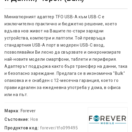
Миниатюрният адаптер TFO USB-A към USB-C е
изключително практично и бюджетно решение, което
вдъхва нов живот на Вашите по-стари зарядни
устройства, компютри и лаптопи. Той превръща
стандартния USB-A порт в модерен USB-C вход,
позволявайки Ви лесно да свързвате и синхронизирате
най-новите модели смартфони, таблети и периферия.
Адаптерът поддържа както бърз трансфер на данни, така
и безопасно зареждане. Предлага се в икономична "Bulk"
опаковка и е снабден с 12-месечна гаранция, което го
прави идеален за ежедневна употреба у дома, в офиса
или на път.
Марка:
Forever
Състояние:
Нов
Продуктов код:
forever/tfo099495