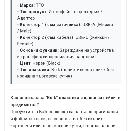
•
Марка:
TFO
•
Тип продукт:
Интерфейсен преходник /
Адаптер
•
Конектор 1 (към източника):
USB-A (Мъжки
/ Male)
•
Конектор 2 (към кабела):
USB-C (Женски /
Female)
•
Основни функции:
Зареждане на устройства
и трансфер/синхронизация на данни
•
Цвят:
Черен (Black)
•
Тип опаковка:
Bulk (полиетиленов плик / без
излишна търговска кутия)
Какво означава "Bulk" опаковка и какви са нейните
предимства?
Продуктите в Bulk опаковка са напълно оригинални
и фабрично нови, но се доставят без скъпите
картонени или пластмасови кутии, предназначени