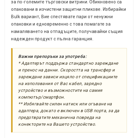
за по-големите търговски витрини. Обикновено са
опаковани в изчистени защитни пликове. Избирайки
Bulk вариант, Вие спестявате пари от ненужни
опаковки и едновременно с това помагате за
намаляването на отпадъците, получавайки същия
надежден продукт с пълна гаранция.
Важни препоръки за употреба:
* Адаптерът поддържа стандартно зареждане
и пренос на данни. Скоростта на трансфер и
зареждане зависи изцяло от спецификациите
на използвания от Вас кабел, зарядно
устройство и възможностите на самия
компютър/смартфон.
** Избягвайте силен натиск или огъване на
адаптера, докато е включен в USB порта, за да
предотвратите механична повреда на
конекторите на Вашето устройство.