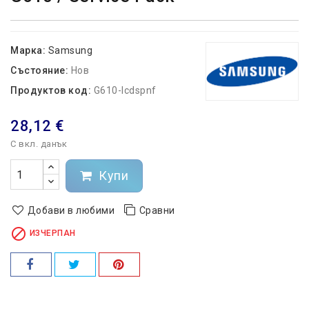
Марка:
Samsung
Състояние:
Нов
Продуктов код:
G610-lcdspnf
28,12 €
С вкл. данък
Купи
Добави в любими
Сравни

ИЗЧЕРПАН