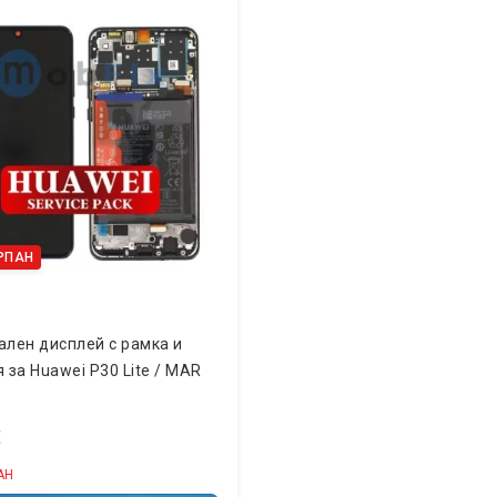
РПАН
ален дисплей с рамка и
 за Huawei P30 Lite / MAR
€
АН