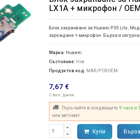
LX1A + микрофон / OE
Блок захранване за Huawei
P30 Lite, Мод
зареждане + микрофон. Бърза и сигурна 
Марка:
Huawei
Състояние:
Нов
Продуктов код:
MAR/PCBOEM
7,67 €
С вкл. данък
Поръчайте в следващите
9 часа и 
или автомат.
Купи
Бърза