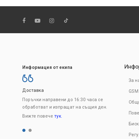
Инфо
Информация от екипа
За н
Доставка
На едро
GSM
Поръчки направени до 16:30 часа се
Регистрирайт
Общ
обработват и изпращат на същия ден.
възползвайте
Пове
Вижте повече
тук.
цени. Вижте 
Биск
Рег