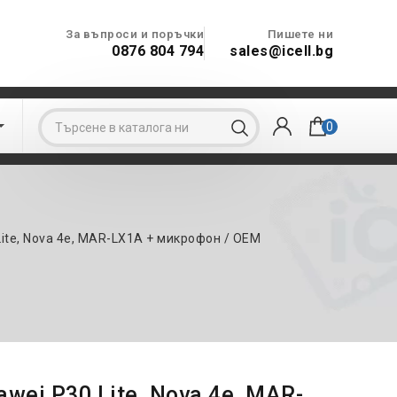
За въпроси и поръчки
Пишете ни
0876 804 794
sales@icell.bg

0
Lite, Nova 4e, MAR-LX1A + микрофон / OEM
wei P30 Lite, Nova 4e, MAR-