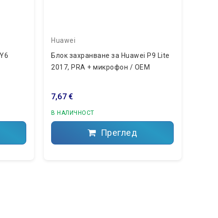
Huawei
Huaw
 Y6
Блок захранване за Huawei P9 Lite
Блок 
2017, PRA + микрофон / OEM
2018,
7,67 €
7,67 
В НАЛИЧНОСТ
В НА
Преглед