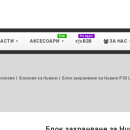
New
На едро
ЧАСТИ
АКСЕСОАРИ
B2B
ЗА НАС
блокове
Блокове за Huawei
Блок захранване за Huawei P30 
Блок захранване за Hua