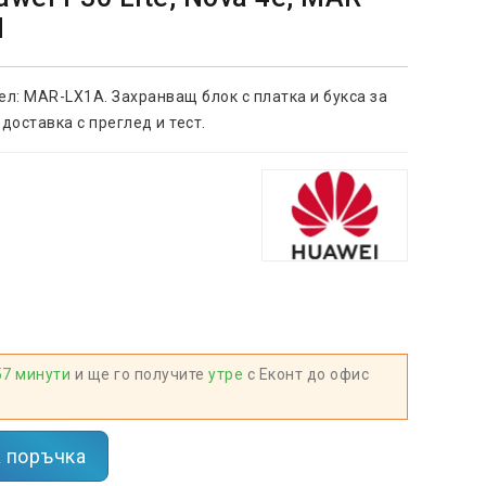
M
ел: MAR-LX1A. Захранващ блок с платка и букса за
доставка с преглед и тест.
57 минути
и ще го получите
утре
с Еконт до офис
 поръчка