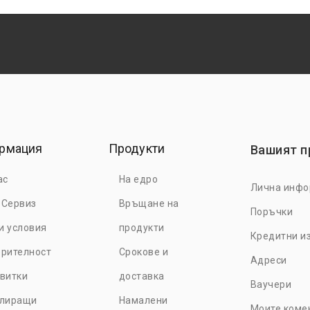
рмация
Продукти
Вашият 
ас
На едро
Лична инф
 Сервиз
Връщане на
Поръчки
е търговски акаунт и се
и условия
продукти
Кредитни и
 от специални оферти и
рителност
Срокове и
повече
тук.
Адреси
витки
доставка
Ваучери
улиращи
Намалени
Моите коме