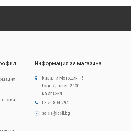
профил
Информация за магазина
Кирил и Методий 15
ормация
Гоце Делчев 2900
България
звестия
0876 804 794
sales@icell.bg
нтари в